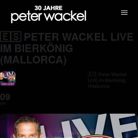
🇪🇸 PETER WACKEL LIVE
IM BIERKÖNIG
(MALLORCA)
🇪🇸 Peter Wackel
LIVE im Bierkönig
(Mallorca)
09
MAI