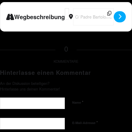
Address - 🇪🇸 Peter Wackel LIVE im
Destination Address - 🇪🇸 Pete
Wegbeschreibung
0
KOMMENTARE
Hinterlasse einen Kommentar
An der Diskussion beteiligen?
Hinterlasse uns deinen Kommentar!
*
Name
*
E-Mail-Adresse