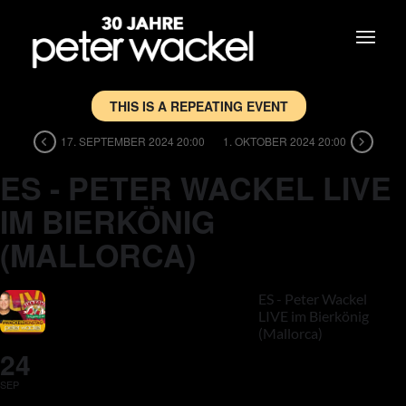
THIS IS A REPEATING EVENT
17. SEPTEMBER 2024 20:00
1. OKTOBER 2024 20:00
ES - PETER WACKEL LIVE
IM BIERKÖNIG
(MALLORCA)
ES - Peter Wackel
LIVE im Bierkönig
(Mallorca)
24
SEP