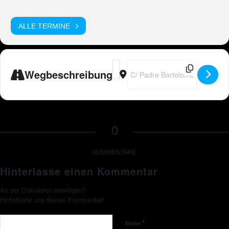
ALLE TERMINE
Address - ES - Peter Wackel LIVE im 
Destination Address - ES - Pete
Wegbeschreibung
0
KOMMENTARE
Hinterlasse einen Kommentar
An der Diskussion beteiligen?
Hinterlasse uns deinen Kommentar!
*
Name