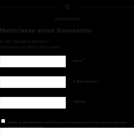
0
KOMMENTARE
Hinterlasse einen Kommentar
An der Diskussion beteiligen?
Hinterlasse uns deinen Kommentar!
*
Name
*
E-Mail-Adresse
Website
Name, E-Mail-Adresse und Website in diesem Browser für meinen nächsten
Kommentar speichern.