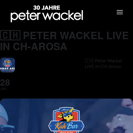
🇨🇭 PETER WACKEL LIVE
IN CH-AROSA
🇨🇭 Peter Wackel
LIVE in CH-Arosa
28
JAN