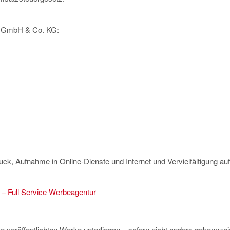
C GmbH & Co. KG:
uck, Aufnahme in Online-Dienste und Internet und Vervielfältigung
 – Full Service Werbeagentur
ite veröffentlichten Werke unterliegen – sofern nicht anders gekenn