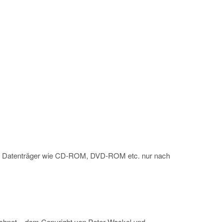
 auf Datenträger wie CD-ROM, DVD-ROM etc. nur nach
zeichnet – dem Copyright von Peter Wackel und