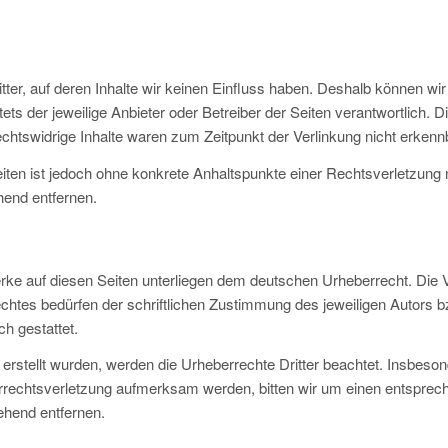
tter, auf deren Inhalte wir keinen Einfluss haben. Deshalb können wi
stets der jeweilige Anbieter oder Betreiber der Seiten verantwortlich. 
chtswidrige Inhalte waren zum Zeitpunkt der Verlinkung nicht erkenn
 Seiten ist jedoch ohne konkrete Anhaltspunkte einer Rechtsverletzun
hend entfernen.
erke auf diesen Seiten unterliegen dem deutschen Urheberrecht. Die Ve
htes bedürfen der schriftlichen Zustimmung des jeweiligen Autors bz
h gestattet.
r erstellt wurden, werden die Urheberrechte Dritter beachtet. Insbeson
berrechtsverletzung aufmerksam werden, bitten wir um einen entspre
ehend entfernen.