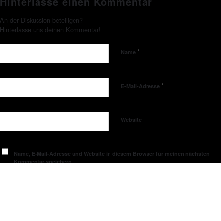
Hinterlasse einen Kommentar
An der Diskussion beteiligen?
Hinterlasse uns deinen Kommentar!
*
Name
*
E-Mail-Adresse
Website
Name, E-Mail-Adresse und Website in diesem Browser für meinen nächsten
Kommentar speichern.