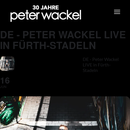
DE - PETER WACKEL LIVE
IN FÜRTH-STADELN
DE - Peter Wackel
LIVE in Fürth-
Stadeln
16
JUN