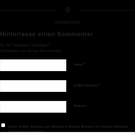
0
KOMMENTARE
Hinterlasse einen Kommentar
An der Diskussion beteiligen?
Hinterlasse uns deinen Kommentar!
*
Name
*
E-Mail-Adresse
Website
Name, E-Mail-Adresse und Website in diesem Browser für meinen nächsten
Kommentar speichern.