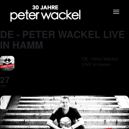
DE - PETER WACKEL LIVE
IN HAMM
DE - Peter Wackel
LIVE in Hamm
27
JAN