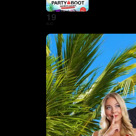
19
AUG