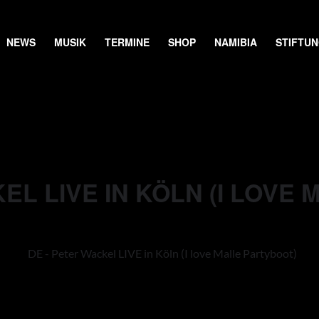
NEWS
MUSIK
TERMINE
SHOP
NAMIBIA
STIFTU
EL LIVE IN KÖLN (I LOVE 
DE - Peter Wackel LIVE in Köln (I love Malle Partyboot)