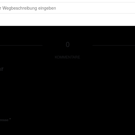
 - Peter Wackel LIVE in Köln (I love Malle Partyboot) [mPvUIglte]
0
KOMMENTARE
ar
*
dresse