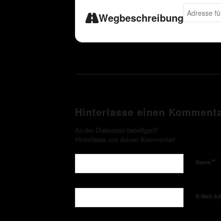
Address - DE
Wegbeschreibung
Hinterlasse einen Komment
An der Diskussion beteiligen?
Hinterlasse uns deinen Kommentar!
*
Name
E-Mail-A