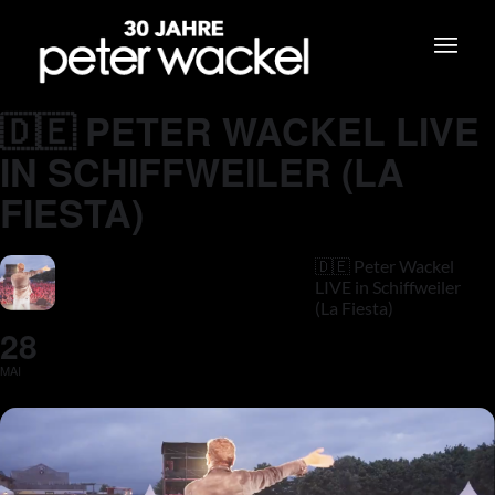
🇩🇪 PETER WACKEL LIVE
IN SCHIFFWEILER (LA
FIESTA)
🇩🇪 Peter Wackel
LIVE in Schiffweiler
(La Fiesta)
28
MAI