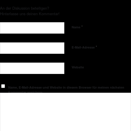
An der Diskussion beteiligen?
Hinterlasse uns deinen Kommentar!
*
Name
*
E-Mail-Adresse
Website
Name, E-Mail-Adresse und Website in diesem Browser für meinen nächsten
Kommentar speichern.