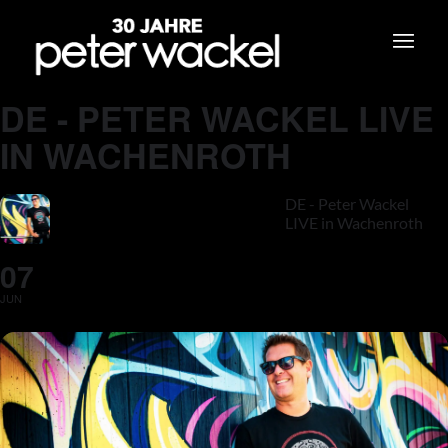
DE - PETER WACKEL LIVE
IN WACHENROTH
DE - Peter Wackel
LIVE in Wachenroth
07
JUN