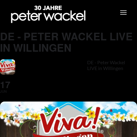
DE - PETER WACKEL LIVE
IN WILLINGEN
DE - Peter Wackel
LIVE in Willingen
17
JUN