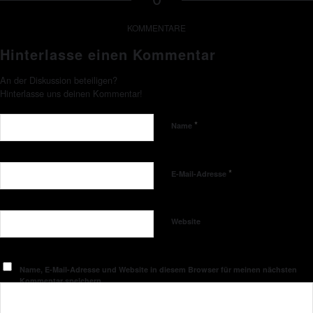
KOMMENTARE
Hinterlasse einen Kommentar
An der Diskussion beteiligen?
Hinterlasse uns deinen Kommentar!
*
Name
*
E-Mail-Adresse
Website
Name, E-Mail-Adresse und Website in diesem Browser für meinen nächsten
Kommentar speichern.