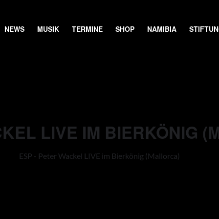
NEWS
MUSIK
TERMINE
SHOP
NAMIBIA
STIFTU
KEL LIVE IM BIERKÖNIG 
ESP - Peter Wackel LIVE im Bierkönig (Mallorca)