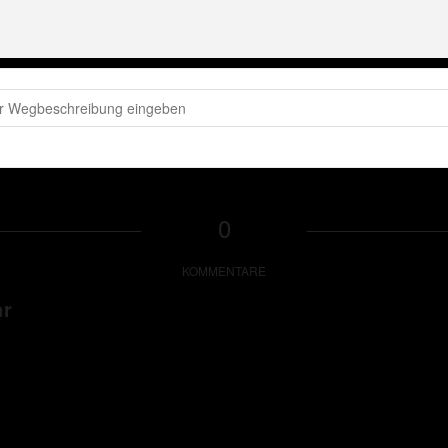
SP - Peter Wackel LIVE im Bierkönig (Mallorca) [SHqCOS2z6]
0
KOMMENTARE
ar