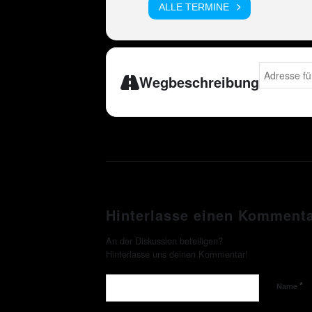
ALLE TERMINE
Address - E
Wegbeschreibung
Hinterlasse einen Komment
An der Diskussion beteiligen?
Hinterlasse uns deinen Kommentar!
*
Name