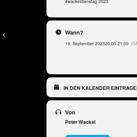
#wackeldienstag 2023
ESP – Peter Wackel
Wann?
LIVE im Bierkönig
(Mallorca)
19. September 2023
20:00
-
21:00
(G
IN DEN KALENDER EINTRAGE
Von
Peter Wackel