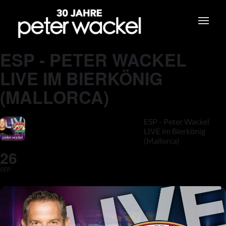
ESP - PETER WACKEL
LIVE IM BIERKÖNIG
(MALLORCA)
ESP - Peter Wackel
LIVE im Bierkönig
(Mallorca)
26
SEP