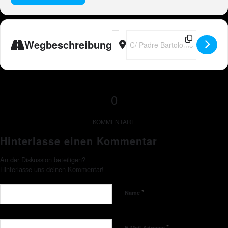
Address - ESP - Peter Wackel LIVE i
Destination Address - ESP - Pet
Wegbeschreibung
0
KOMMENTARE
Hinterlasse einen Kommentar
An der Diskussion beteiligen?
Hinterlasse uns deinen Kommentar!
*
Name
*
E-Mail-Adresse