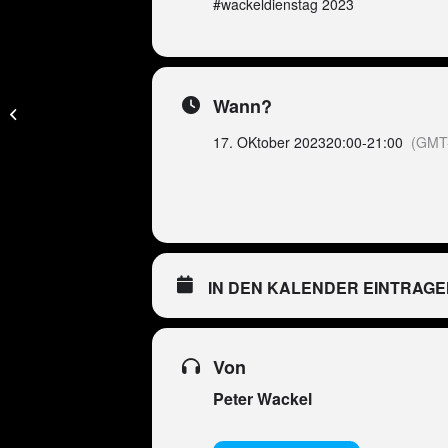
#wackeldienstag 2023
ESP – Peter Wackel
Wann?
LIVE im Bierkönig
(Mallorca)
17. OKtober 2023
20:00
-
21:00
(GMT
IN DEN KALENDER EINTRAGE
Von
Peter Wackel