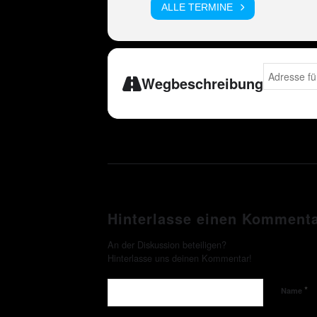
ALLE TERMINE
Address - ES
Wegbeschreibung
Hinterlasse einen Komment
An der Diskussion beteiligen?
Hinterlasse uns deinen Kommentar!
*
Name