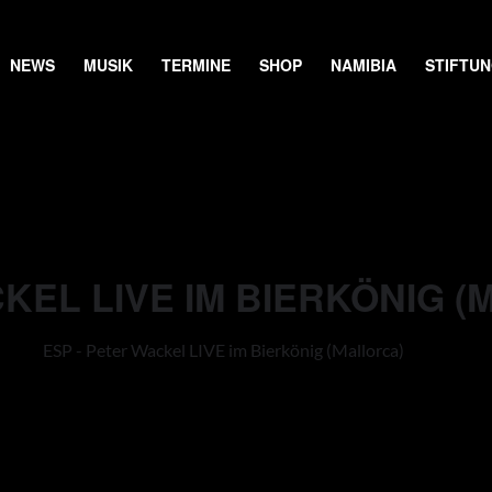
NEWS
MUSIK
TERMINE
SHOP
NAMIBIA
STIFTU
KEL LIVE IM BIERKÖNIG 
ESP - Peter Wackel LIVE im Bierkönig (Mallorca)