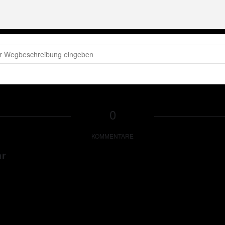
P - Peter Wackel LIVE im Bierkönig (Mallorca) [2iAm9SirU]
0
KOMMENTARE
ar