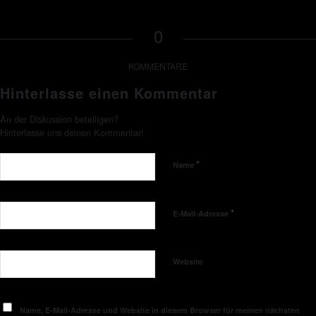
0
KOMMENTARE
Hinterlasse einen Kommentar
An der Diskussion beteiligen?
Hinterlasse uns deinen Kommentar!
*
Name
*
E-Mail-Adresse
Website
Name, E-Mail-Adresse und Website in diesem Browser für meinen nächsten