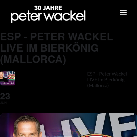
ESP - PETER WACKEL
LIVE IM BIERKÖNIG
(MALLORCA)
ESP - Peter Wackel
LIVE im Bierkönig
(Mallorca)
23
JUN