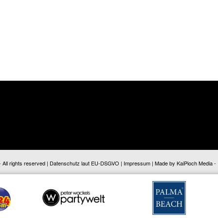
ll rights reserved |
Datenschutz laut EU-DSGVO
|
Impressum
| Made by
KaiPioch Media
-