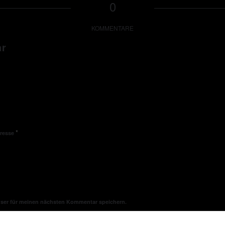
0
KOMMENTARE
ar
*
dresse
wser für meinen nächsten Kommentar speichern.