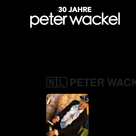
🇳🇱 PETER WAC