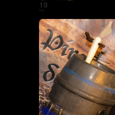
19
FEB