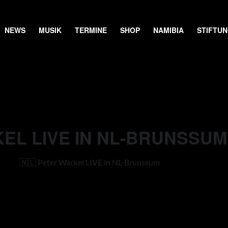
NEWS
MUSIK
TERMINE
SHOP
NAMIBIA
STIFTU
KEL LIVE IN NL-BRUNSSUM
🇳🇱 Peter Wackel LIVE in NL-Brunssum