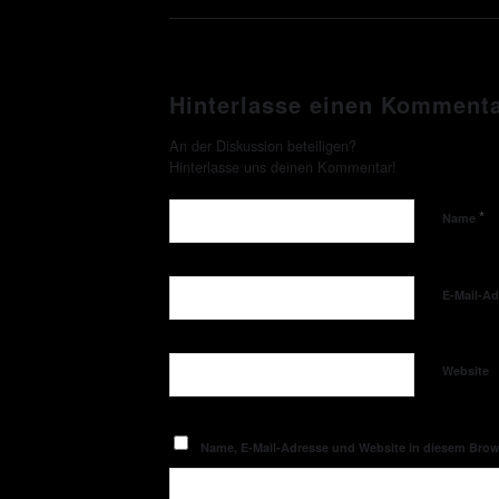
Hinterlasse einen Komment
An der Diskussion beteiligen?
Hinterlasse uns deinen Kommentar!
*
Name
E-Mail-A
Website
Name, E-Mail-Adresse und Website in diesem Bro