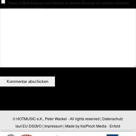
Name, E-Mail-Adresse und Website in diesem Browser für meinen nächsten
Kommentar speichern.
© HOTMUSIC e.K., Peter Wackel - All rights reserved |
Datenschutz
laut EU-DSGVO
|
Impressum
| Made by
KaiPioch Media
-
Enfold
WordPress Theme by Kriesi