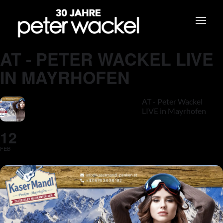
AT - PETER WACKEL LIVE
IN MAYRHOFEN
AT - Peter Wackel
LIVE in Mayrhofen
12
FEB