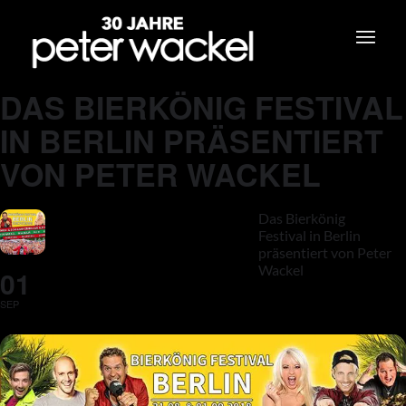
DAS BIERKÖNIG FESTIVAL
IN BERLIN PRÄSENTIERT
VON PETER WACKEL
Das Bierkönig
Festival in Berlin
präsentiert von Peter
Wackel
01
SEP