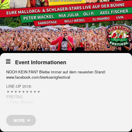
Event Informationen
NOCH KEIN FAN? Bleibe immer auf dem neuesten Stand:
www.facebook.com/bierkoenigfestival
LINE-UP 2018:
▼▼▼▼▼▼▼▼▼
FREITAG
▷ Peter Wackel
▷ Axel Fischer
▷ DJ Mambo
Weitere Künstler folgen noch…
MORE
SAMSTAG