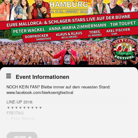
Event Informationen
NOCH KEIN FAN? Bleibe immer auf dem neuesten Stand:
www.facebook.com/bierkoenigfestival
LINE-UP 2018:
▼▼▼▼▼▼▼▼▼
FREITAG
▷ Peter Wackel
▷ Anna-Maria Zimmermann
▷ Tobee
▷ Axel Fischer
MORE