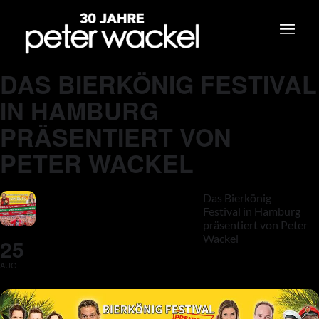
DAS BIERKÖNIG FESTIVAL
IN HAMBURG
PRÄSENTIERT VON
PETER WACKEL
Das Bierkönig
Festival in Hamburg
präsentiert von Peter
Wackel
25
AUG