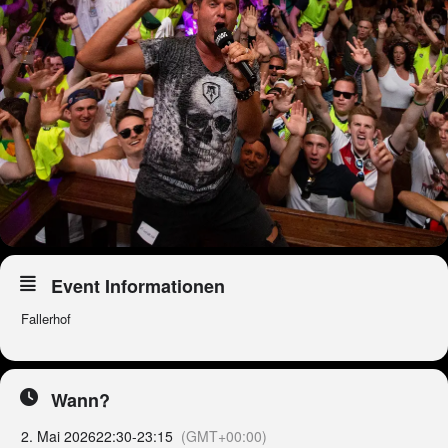
Event Informationen
Fallerhof
Wann?
2. Mai 2026
22:30
-
23:15
(GMT+00:00)