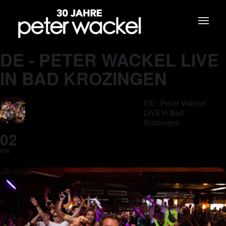
DE - PETER WACKEL LIVE
IN BAD KROZINGEN
DE - Peter Wackel
LIVE in Bad
Krozingen
02
MAI