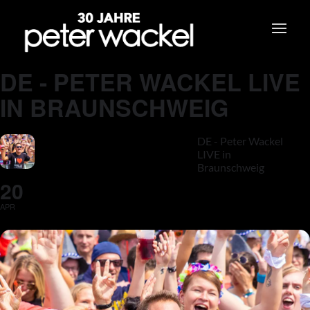
DE - PETER WACKEL LIVE
IN BRAUNSCHWEIG
DE - Peter Wackel
LIVE in
Braunschweig
20
APR