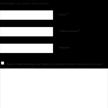
Hinterlasse uns deinen Kommentar!
*
Name
*
E-Mail-Adresse
Website
Name, E-Mail-Adresse und Website in diesem Browser für meinen nächsten
Kommentar speichern.