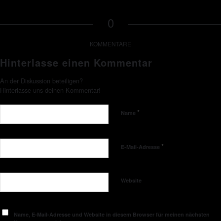
0
KOMMENTARE
Hinterlasse einen Kommentar
An der Diskussion beteiligen?
Hinterlasse uns deinen Kommentar!
*
Name
*
E-Mail-Adresse
Website
Name, E-Mail-Adresse und Website in diesem Browser für meinen nächsten