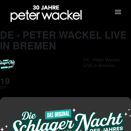
DE - PETER WACKEL LIVE
IN BREMEN
DE - Peter Wackel
LIVE in Bremen
19
SEP