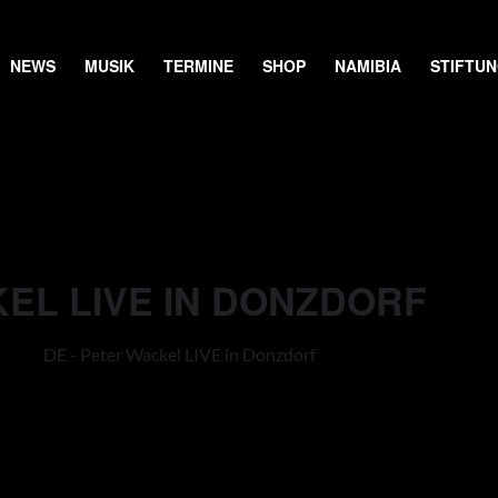
NEWS
MUSIK
TERMINE
SHOP
NAMIBIA
STIFTU
KEL LIVE IN DONZDORF
DE - Peter Wackel LIVE in Donzdorf