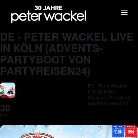
DE - PETER WACKEL LIVE
IN KÖLN (ADVENTS-
PARTYBOOT VON
PARTYREISEN24)
DE - Peter Wackel
LIVE in Köln
(Advents-Partyboot
von Partyreisen24)
30
NOV