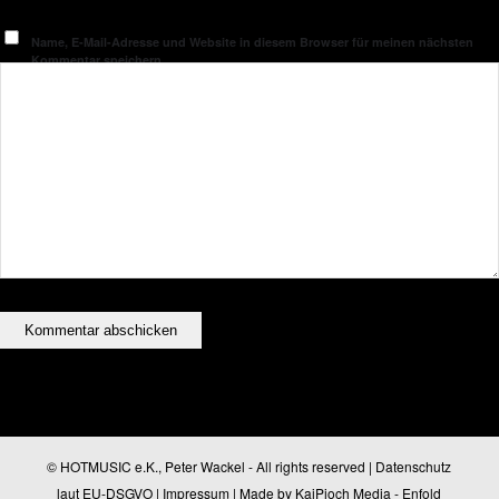
Name, E-Mail-Adresse und Website in diesem Browser für meinen nächsten
Kommentar speichern.
© HOTMUSIC e.K., Peter Wackel - All rights reserved |
Datenschutz
laut EU-DSGVO
|
Impressum
| Made by
KaiPioch Media
-
Enfold