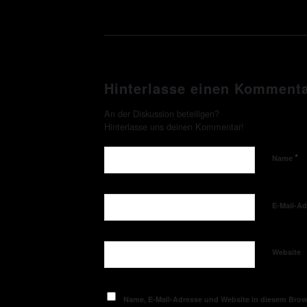
Hinterlasse einen Komment
An der Diskussion beteiligen?
Hinterlasse uns deinen Kommentar!
*
Name
E-Mail-A
Website
Name, E-Mail-Adresse und Website in diesem Bro