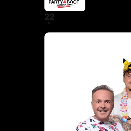
22
AUG