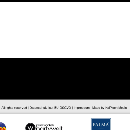
ll rights reserved |
Datenschutz laut EU-DSGVO
|
Impressum
| Made by
KaiPioch Media
-