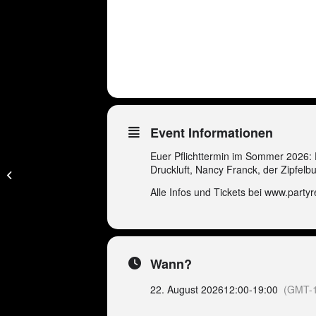
Event Informationen
Euer Pflichttermin im Sommer 2026:
DE – Peter Wackel
Druckluft, Nancy Franck, der Zipfelb
LIVE in Köln (I love
Malle Partyboot)
Alle Infos und Tickets bei www.party
Wann?
22. August 2026
12:00
-
19:00
(GMT-1