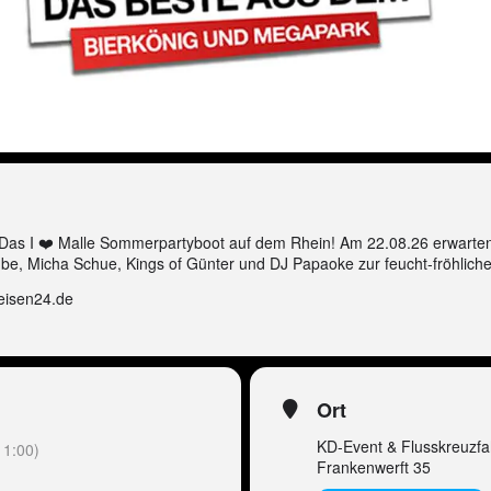
 Das I ❤️ Malle Sommerpartyboot auf dem Rhein! Am 22.08.26 erwarten
ube, Micha Schue, Kings of Günter und DJ Papaoke zur feucht-fröhliche
reisen24.de
Ort
KD-Event & Flusskreuzfa
1:00)
Frankenwerft 35