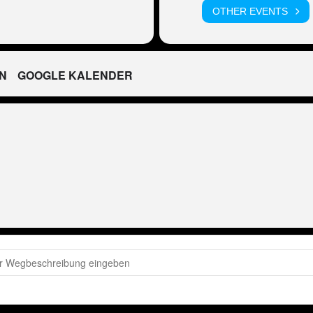
OTHER EVENTS
N
GOOGLE KALENDER
 - Peter Wackel LIVE in Köln (I love Malle Partyboot) [SlU74mTqW]