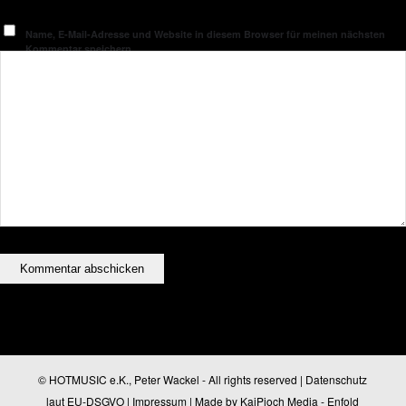
Name, E-Mail-Adresse und Website in diesem Browser für meinen nächsten
Kommentar speichern.
© HOTMUSIC e.K., Peter Wackel - All rights reserved |
Datenschutz
laut EU-DSGVO
|
Impressum
| Made by
KaiPioch Media
-
Enfold