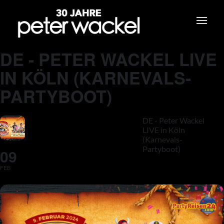
DE - PETER WACKEL LIVE
IN KÖLN (KARNEVALS-
PARTYBOOT)
DE - Peter Wackel
LIVE in Köln
(Karnevals-
Partyboot)
09
FEB