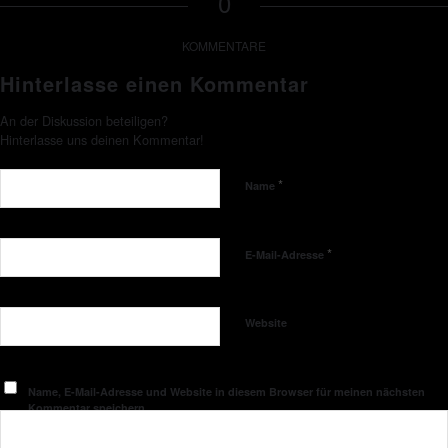
0
KOMMENTARE
Hinterlasse einen Kommentar
An der Diskussion beteiligen?
Hinterlasse uns deinen Kommentar!
*
Name
*
E-Mail-Adresse
Website
Name, E-Mail-Adresse und Website in diesem Browser für meinen nächsten
Kommentar speichern.