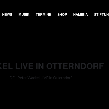
NEWS
MUSIK
TERMINE
SHOP
NAMIBIA
STIFTU
KEL LIVE IN OTTERNDORF
DE - Peter Wackel LIVE in Otterndorf