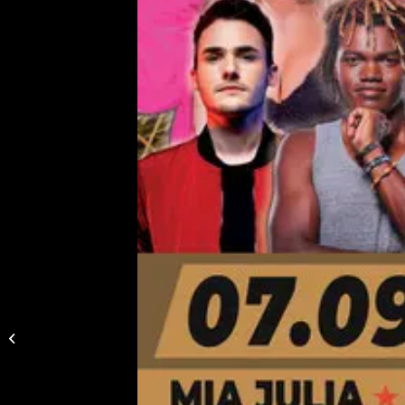
DE – Peter Wackel
LIVE in Oberhausen
(ABGESAGT)