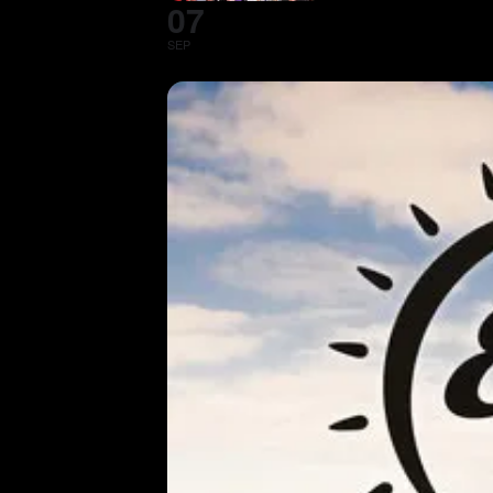
07
SEP