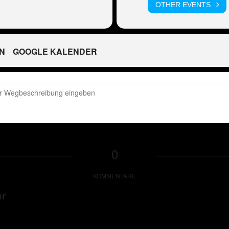
OTHER EVENTS
N
GOOGLE KALENDER
E - Peter Wackel LIVE in Otterndorf [NRJvgiWbH]
0
KOMMENTARE
ar