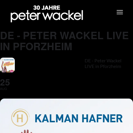
DE - PETER WACKEL LIVE
IN PFORZHEIM
DE - Peter Wackel
LIVE in Pforzheim
25
AUG