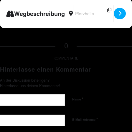
Address - DE - Peter Wackel LIVE i
Destination Address - DE - Peter
Wegbeschreibung
0
KOMMENTARE
Hinterlasse einen Kommentar
An der Diskussion beteiligen?
Hinterlasse uns deinen Kommentar!
*
Name
*
E-Mail-Adresse