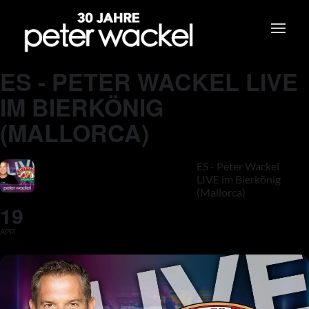
ES - PETER WACKEL LIVE
IM BIERKÖNIG
(MALLORCA)
ES - Peter Wackel
LIVE im Bierkönig
(Mallorca)
19
APR