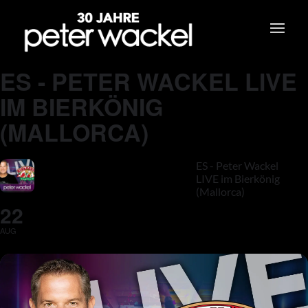
ES - PETER WACKEL LIVE
IM BIERKÖNIG
(MALLORCA)
ES - Peter Wackel
LIVE im Bierkönig
(Mallorca)
22
AUG