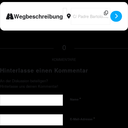
Address - ES - Peter Wackel LIVE im 
Destination Address - ES - Pete
Wegbeschreibung
0
KOMMENTARE
Hinterlasse einen Kommentar
An der Diskussion beteiligen?
Hinterlasse uns deinen Kommentar!
*
Name
*
E-Mail-Adresse