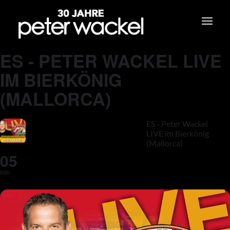
ES - PETER WACKEL LIVE
IM BIERKÖNIG
(MALLORCA)
ES - Peter Wackel
LIVE im Bierkönig
(Mallorca)
05
MAI