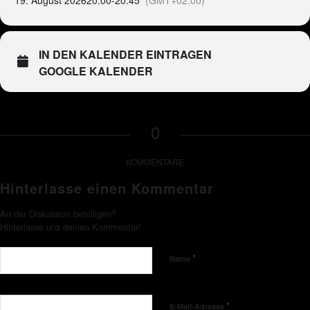
19. August 2026
20:00
-
20:45
(GMT+02:00)
IN DEN KALENDER EINTRAGEN
GOOGLE KALENDER
0
KOMMENTARE
Hinterlasse einen Kommentar
An der Diskussion beteiligen?
Hinterlasse uns deinen Kommentar!
*
Name
*
E-Mail-Adresse