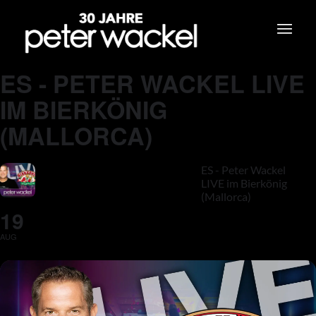
ES - PETER WACKEL LIVE
IM BIERKÖNIG
(MALLORCA)
ES - Peter Wackel
LIVE im Bierkönig
(Mallorca)
19
AUG