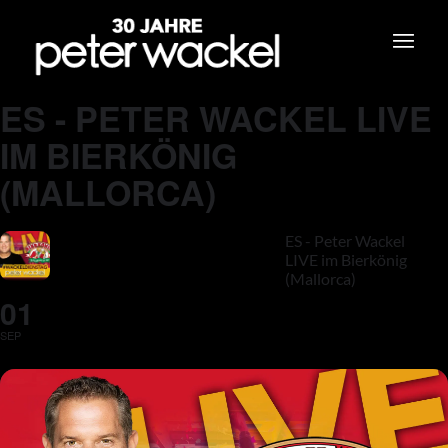
ES - PETER WACKEL LIVE
IM BIERKÖNIG
(MALLORCA)
ES - Peter Wackel
LIVE im Bierkönig
(Mallorca)
01
SEP