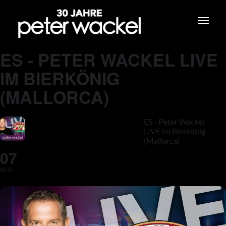
ES - PETER WACKEL LIVE
IM BIERKÖNIG
(MALLORCA)
ES - Peter Wackel
LIVE im Bierkönig
(Mallorca)
07
AUG