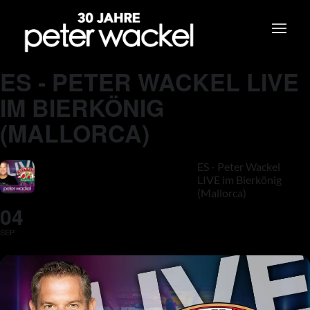
ES - PETER WACKEL LIVE
IM BIERKÖNIG
(MALLORCA)
ES - Peter Wackel
LIVE im Bierkönig
(Mallorca)
04
SEP