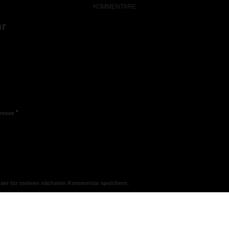
KOMMENTARE
ar
*
dresse
wser für meinen nächsten Kommentar speichern.