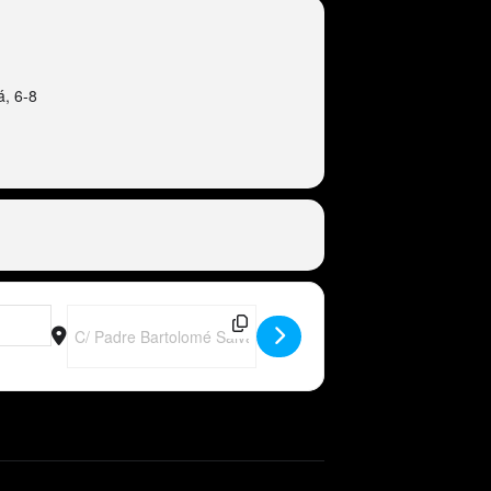
á, 6-8
gsz]
Destination Address - ES - Peter Wackel LIVE im Bierkönig 