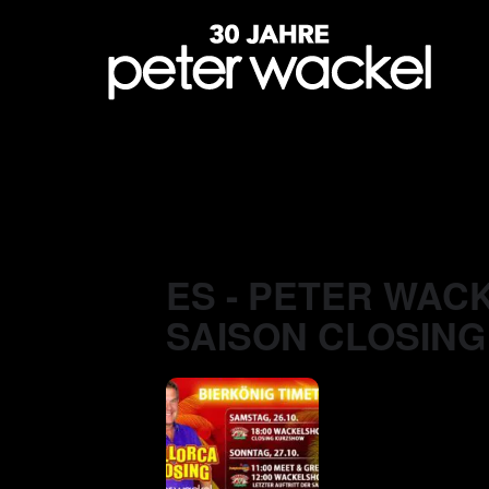
ES - PETER WACK
SAISON CLOSING