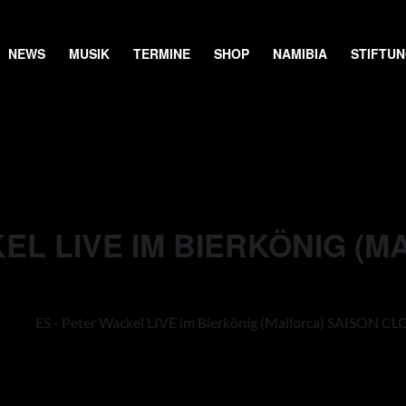
NEWS
MUSIK
TERMINE
SHOP
NAMIBIA
STIFTU
EL LIVE IM BIERKÖNIG (
ES - Peter Wackel LIVE im Bierkönig (Mallorca) SAISON C