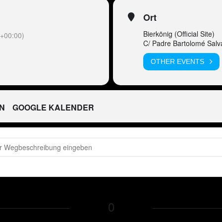
Ort
Bierkönig (Official Site)
+00:00)
C/ Padre Bartolomé Salv
OTHER EVENTS
N
GOOGLE KALENDER
S - Peter Wackel LIVE im Bierkönig (Mallorca) SAISON CLOSING [ubE1zv
0