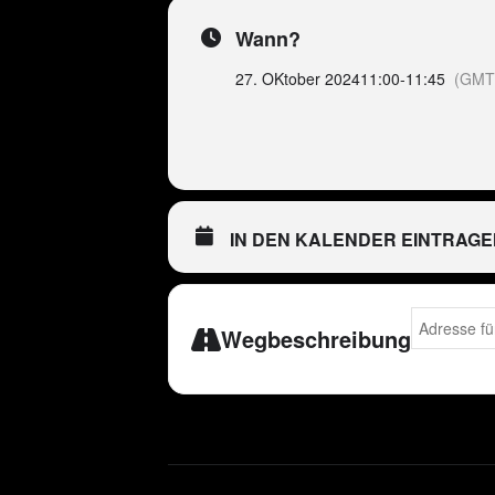
CLOSING
Wann?
27. OKtober 2024
11:00
-
11:45
(GMT
IN DEN KALENDER EINTRAGE
Address - E
Wegbeschreibung