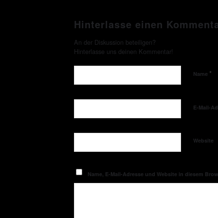
Hinterlasse einen Komment
An der Diskussion beteiligen?
Hinterlasse uns deinen Kommentar!
*
Name
E-Mail-A
Website
Name, E-Mail-Adresse und Website in diesem Bro