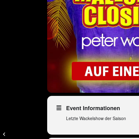
Event Informationen
Letzte Wackelshow der Saison
ES – Peter Wackel
LIVE im Bierkönig
(Mallorca) SAISON