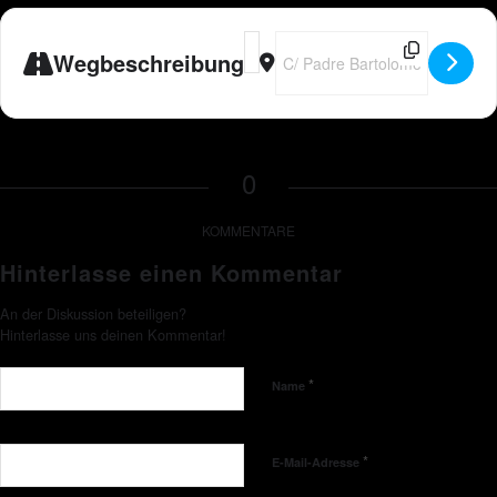
Address - ESP - Peter Wackel LIVE i
Destination Address - ESP - Pet
Wegbeschreibung
0
KOMMENTARE
Hinterlasse einen Kommentar
An der Diskussion beteiligen?
Hinterlasse uns deinen Kommentar!
*
Name
*
E-Mail-Adresse