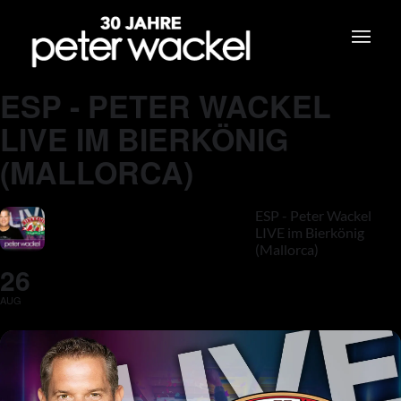
ESP - PETER WACKEL
LIVE IM BIERKÖNIG
(MALLORCA)
ESP - Peter Wackel
LIVE im Bierkönig
(Mallorca)
26
AUG