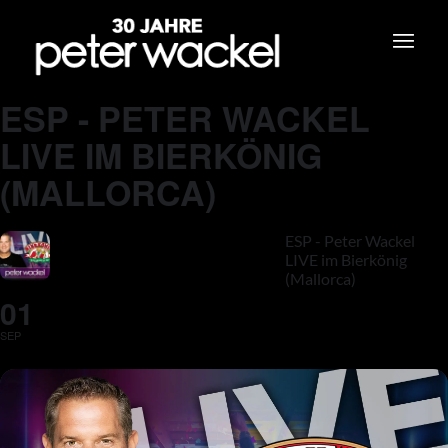
ESP - PETER WACKEL
LIVE IM BIERKÖNIG
(MALLORCA)
ESP - Peter Wackel
LIVE im Bierkönig
(Mallorca)
01
SEP