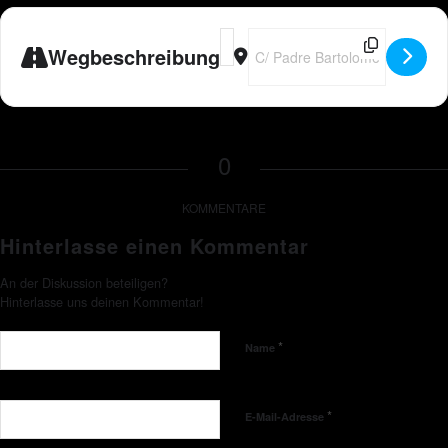
Address - ESP - Peter Wackel LIVE i
Destination Address - ESP - Pet
Wegbeschreibung
0
KOMMENTARE
Hinterlasse einen Kommentar
An der Diskussion beteiligen?
Hinterlasse uns deinen Kommentar!
*
Name
*
E-Mail-Adresse