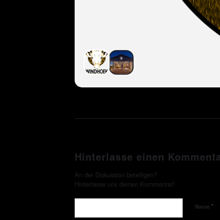
Hinterlasse einen Komment
An der Diskussion beteiligen?
Hinterlasse uns deinen Kommentar!
*
Name