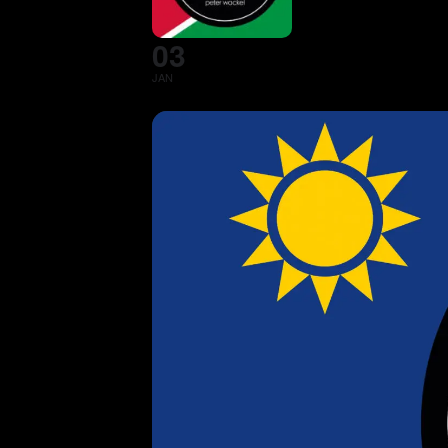
03
JAN