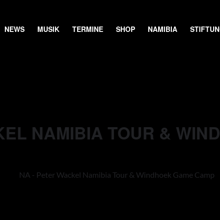
NEWS
MUSIK
TERMINE
SHOP
NAMIBIA
STIFTU
KEL NAMIBIA TOUR & WI
NA - Peter Wackel Namibia Tour & Windhoek Game Camp