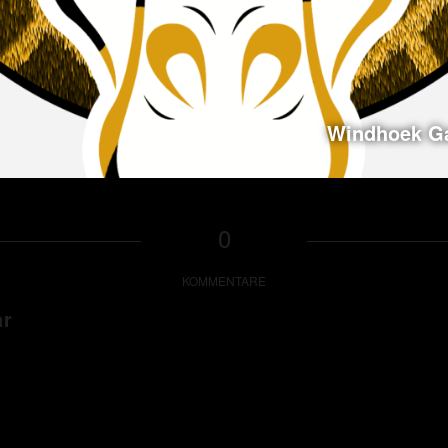
Windhoek G
0
KOMMENTARE
ar