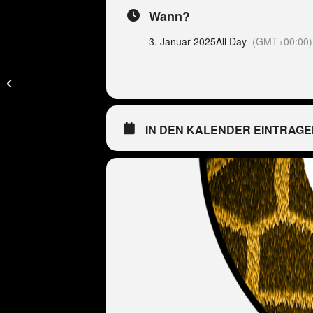
Wann?
3. Januar 2025
All Day
(GMT+00:00)
NA – Peter Wackel
Namibia Tour &
Windhoek Game Camp
IN DEN KALENDER EINTRAGE