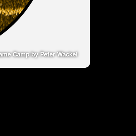
ame Camp by Peter Wackel