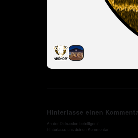
Hinterlasse einen Komment
An der Diskussion beteiligen?
Hinterlasse uns deinen Kommentar!