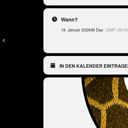
Wann?
19. Januar 2026
All Day
(GMT+00:00
NA – Peter Wackel
Namibia Tour &
Windhoek Game Camp
IN DEN KALENDER EINTRAGE