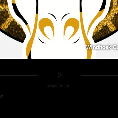
Windhoek G
0
KOMMENTARE
ar