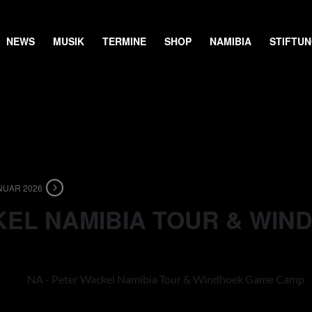
NEWS
MUSIK
TERMINE
SHOP
NAMIBIA
STIFTU
ANUAR 2026
KEL NAMIBIA TOUR & WI
NA - Peter Wackel Namibia Tour & Windhoek Game Camp