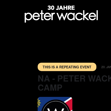
THIS IS A REPEATING EVENT
20. J
NA - PETER WAC
CAMP