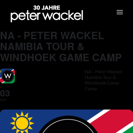
NA - PETER WACKEL
NAMIBIA TOUR &
WINDHOEK GAME CAMP
NA - Peter Wackel
Namibia Tour &
Windhoek Game
Camp
03
DEZ