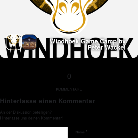
Windhoek Game Camp by
Peter Wackel
0
KOMMENTARE
Hinterlasse einen Kommentar
An der Diskussion beteiligen?
Hinterlasse uns deinen Kommentar!
*
Name