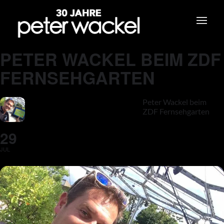
PETER WACKEL BEIM ZDF
FERNSEHGARTEN
Peter Wackel beim
ZDF Fernsehgarten
29
JUL