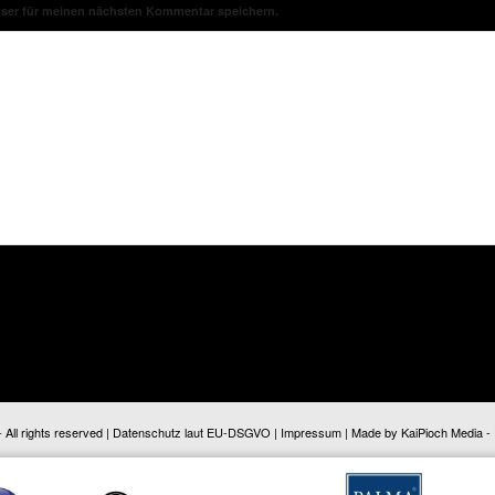
wser für meinen nächsten Kommentar speichern.
ll rights reserved |
Datenschutz laut EU-DSGVO
|
Impressum
| Made by
KaiPioch Media
-