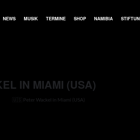
NEWS
MUSIK
TERMINE
SHOP
NAMIBIA
STIFTU
EL IN MIAMI (USA)
🇺🇸 Peter Wackel in Miami (USA)