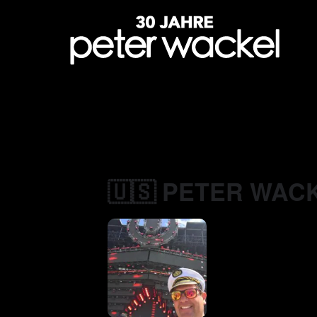
🇺🇸 PETER WACK