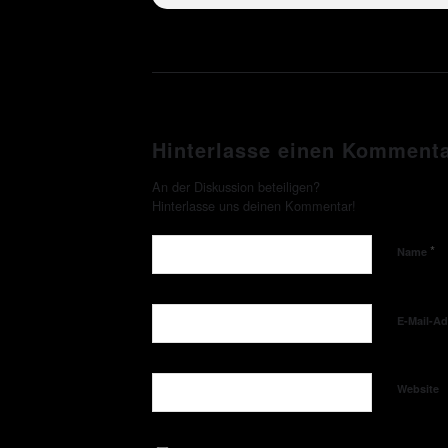
Hinterlasse einen Komment
An der Diskussion beteiligen?
Hinterlasse uns deinen Kommentar!
*
Name
E-Mail-A
Website