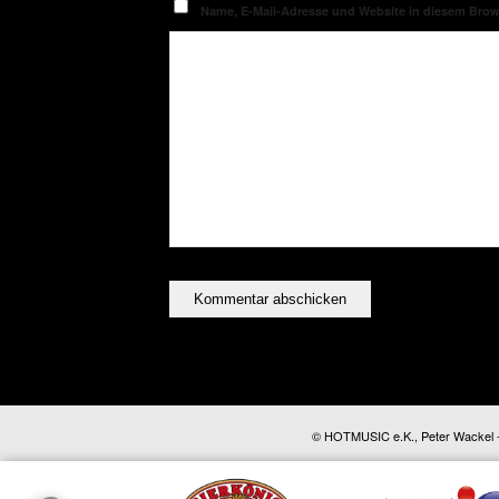
Name, E-Mail-Adresse und Website in diesem Bro
© HOTMUSIC e.K., Peter Wackel - A