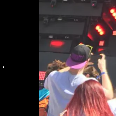
NA – Peter Wackel
LIVE in Windhoek
(Namibia)