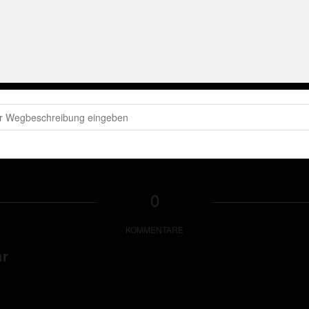
ter Wackel LIVE im Bierkönig (Mallorca) [6qSf5YiFx]
0
KOMMENTARE
ar