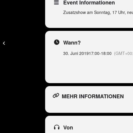
Event Informationen
Zusatzshow am Sonntag, 17 Uhr, ne
Peter Wackel LIVE im
Wann?
Bierkönig (Mallorca)
30. Juni 2019
17:00
-
18:00
(GMT+00:
MEHR INFORMATIONEN
Von