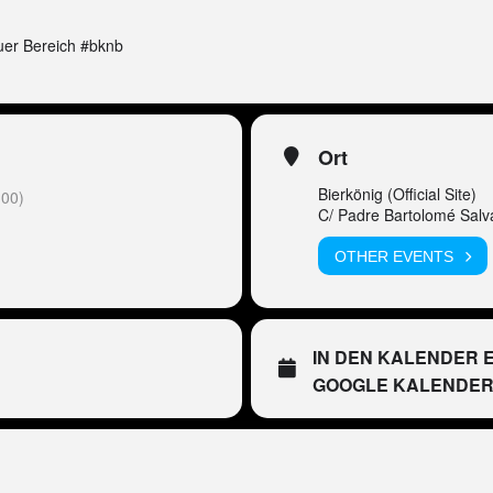
uer Bereich #bknb
Ort
Bierkönig (Official Site)
00)
C/ Padre Bartolomé Salv
OTHER EVENTS
IN DEN KALENDER 
GOOGLE KALENDE