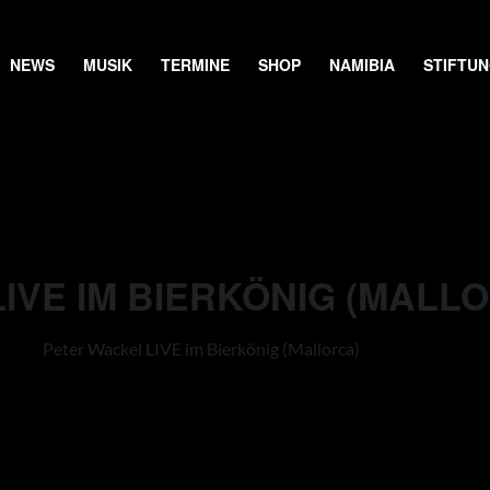
NEWS
MUSIK
TERMINE
SHOP
NAMIBIA
STIFTU
IVE IM BIERKÖNIG (MALL
Peter Wackel LIVE im Bierkönig (Mallorca)