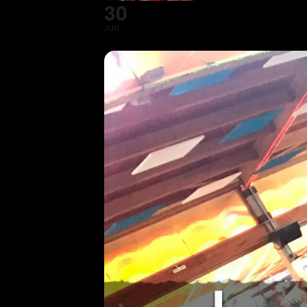
30
JUN