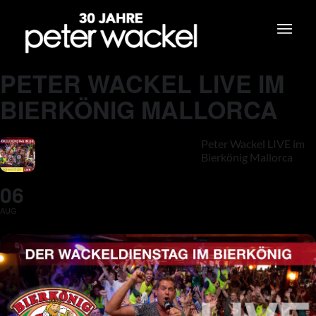
PETER WACKEL LIVE IM
BIERKÖNIG MALLORCA
Peter Wackel LIVE im
Bierkönig Mallorca
06
AUG