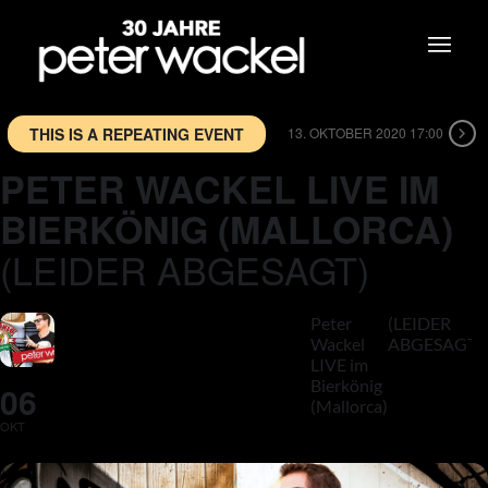
THIS IS A REPEATING EVENT
13. OKTOBER 2020 17:00
PETER WACKEL LIVE IM
BIERKÖNIG (MALLORCA)
(LEIDER ABGESAGT)
Peter
(LEIDER
Wackel
ABGESAGT)
LIVE im
Bierkönig
06
(Mallorca)
OKT