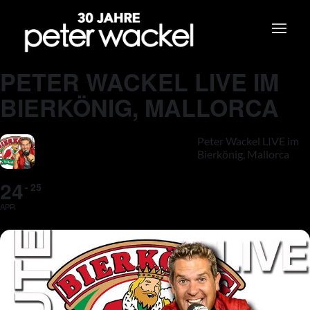
PETER WACKEL LIVE IM
BIERKÖNIG, MALLORCA
Peter Wackel LIVE im
Bierkönig, Mallorca
24
25
APR