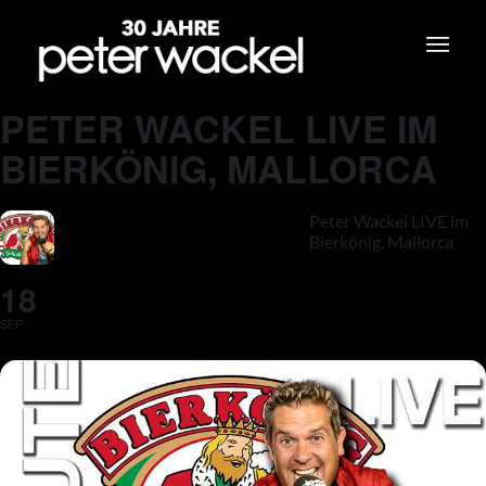
PETER WACKEL LIVE IM
BIERKÖNIG, MALLORCA
Peter Wackel LIVE im
Bierkönig, Mallorca
18
SEP