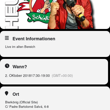
Event Informationen
Live im alten Bereich
Wann?
2. OKtober 2018
17:30
-
19:00
(GMT+00:00)
Ort
Bierkönig (Official Site)
C/ Padre Bartolomé Salvá, 6-8