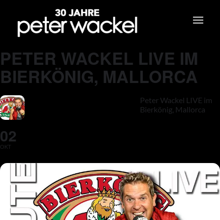
PETER WACKEL LIVE IM
BIERKÖNIG, MALLORCA
Peter Wackel LIVE im
Bierkönig, Mallorca
02
OKT