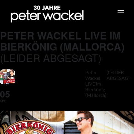
PETER WACKEL LIVE IM
BIERKÖNIG (MALLORCA)
(LEIDER ABGESAGT)
Peter
(LEIDER
Wackel
ABGESAGT)
LIVE im
Bierkönig
05
(Mallorca)
SEP