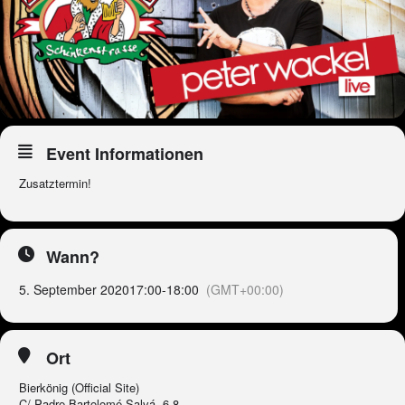
Event Informationen
Zusatztermin!
Wann?
5. September 2020
17:00
-
18:00
(GMT+00:00)
Ort
Bierkönig (Official Site)
C/ Padre Bartolomé Salvá, 6-8