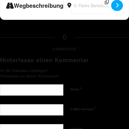
Address - Peter Wackel LIVE im Bier
Destination Address - Peter Wac
Wegbeschreibung
0
KOMMENTARE
Hinterlasse einen Kommentar
An der Diskussion beteiligen?
Hinterlasse uns deinen Kommentar!
*
Name
*
E-Mail-Adresse
Website